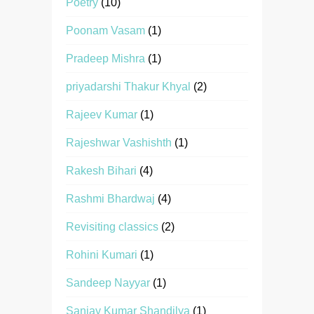
Poetry
(10)
Poonam Vasam
(1)
Pradeep Mishra
(1)
priyadarshi Thakur Khyal
(2)
Rajeev Kumar
(1)
Rajeshwar Vashishth
(1)
Rakesh Bihari
(4)
Rashmi Bhardwaj
(4)
Revisiting classics
(2)
Rohini Kumari
(1)
Sandeep Nayyar
(1)
Sanjay Kumar Shandilya
(1)