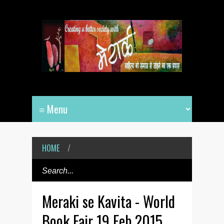
HOME
/
Meraki se Kavita - World
Book Fair 19 Feb 2015