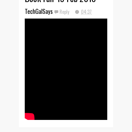
TechGalSays
Reply
04:37