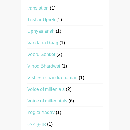
translation
(1)
Tushar Upreti
(1)
Upnyas ansh
(1)
Vandana Raag
(1)
Veeru Sonker
(2)
Vinod Bhardwaj
(1)
Vishesh chandra naman
(1)
Voice of millenials
(2)
Voice of millennials
(6)
Yogita Yadav
(1)
अर्पण कुमार
(1)